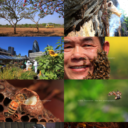
NÉPAL : LA CHASSE AU
MIEL DES HOMMES-
TIGRES
AUTOUR DE LA RUCHE
CAMEROUN : UN
INDE : LE MIEL DES
PARADIS D’ABEILLES
INTOUCHABLES
CHINE : LA PLUS GRANDE
LONDRES, APICULTEURS
FÊTE D’APICULTURE DU
URBAINS
MONDE