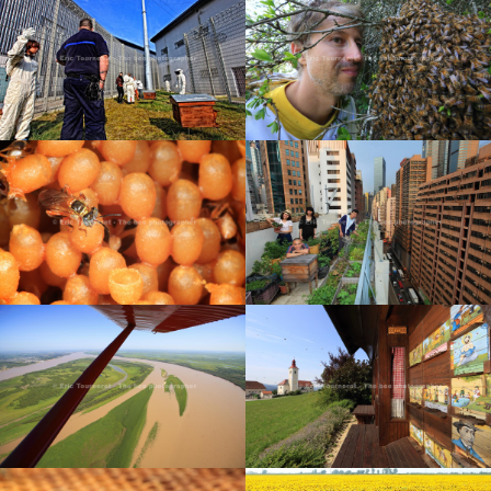
APICULTURE SUR LES
TOITS DE PARIS
MIELS
FRANCE : 100 000
ABEILLES EN PRISON
ESSAIMAGE
BRÉSIL : ABEILLES SANS
HONG KONG,
DARD DE L’AMAZONIE
APICULTURE URBAINE