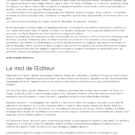
Les ruches – des troncs d’arbre évidés – déposées dans la nuit, à la lueur d’une torche, en haut des acacias, par
les apiculteurs Bana revêtus d’argile blanche, dans la vallée de l’Omo, en Ethiopie; et, en Russie, au bord de l’Oural,
les bortyes, les arbres-ruches dans lesquels les apiculteurs Bashkirs creusent des cavités pour accueillir les
abeilles, à 15 mètres du sol, hors d’atteinte des ours.
Les transhumances des apiculteurs à la poursuite des floraisons à travers l’espace et les saisons – en camions,
en Europe de l’Est et aux Etats-Unis ; en bateau, en Argentine, au fil de l’eau, déposant d’île en île leurs ruches sur
pilotis.
Les miels précieux du Népal, de Turquie, du Brésil, d’Australie, de Nouvelle Zélande.
Et, presque partout, la déforestation ou l’agriculture intensive et l’emploi des pesticides menacent les abeilles et
ces savoirs ancestraux. Dans le Sichuan, en Chine, les abeilles ont disparu, et les paysans pollinisent à la main,
une à une, les fleurs blanches de leurs immenses vergers de poiriers.
Sur tous les continents, Eric Tourneret est allé à la rencontre de ces hommes et de ces femmes. Beaucoup sont
devenus ses amis. On trouvera, dans Les Routes du miel, les récits de ces rencontres. Avec l’éclairage de
spécialistes des abeilles et d’ethnologues. Ce livre nous fait découvrir les multiples splendeurs d’un monde en
train de disparaître. Mais il est aussi un appel. Un appel à préserver les capacités de renouvellement de la nature
et à respecter la diversité des pratiques culturelles humaines. Un appel à construire un monde plus juste, qui
permette à chacun d’en partager les merveilles et les richesses. »
Jean Claude Ameisen
Le mot de l’Editeur
Partout dans le monde, l’abeille accompagne l’homme depuis des millénaires. Cueilleur, éleveur ou voleur celui-ci
s’ingénie partout à l’apprivoiser pour lui soustraire son divin élixir. Et si on découvre aujourd’hui son rôle déterminant dans
la propagation de la vie, l’approche des us et coutumes qui l’entourent devient aussi le plus passionnant des
voyages.
A la cime des arbres géants d’Indonésie, sur les falaises du peuple Irula en Inde, dans la vallée de l’Omo, en
Turquie, au Brésil ou dans le bush australien auprès des étonnantes fourmis à miel, Eric Tourneret nous invite à
parcourir les plus fascinantes « routes du miel », aujourd’hui menacées par l’uniformisation mondiale.
Baroudeur assumé, « le photographe des abeilles », livre ici ses notes de voyages, co-écrites avec Sylla de
Saint-Pierre son épouse, et ses plus étonnants clichés, réalisés dans 23 pays depuis une dizaine d’années.
Passionné par la biologie et le devenir de ces exceptionnels passeurs de vie que sont les abeilles, il sollicite
l’éclairage d’une dizaine de scientifiques de renom sur des aspects méconnus de la démocratie des abeilles tout
autant que sur les dangers qu’elles encourent.
De l’amour des fleurs, aux miels rares et précieux du monde en passant par les abeilles sans dards, les abeilles
voyageuses, la nouvelle mode de l’apiculture urbaine ou l’impressionnant frelon asiatique on côtoie ici avec le
meilleur des guides, la folie du miel ou les plus archaïques traditions apicoles.
La fascinante beauté des images et l’imminence des disparitions annoncées font de cet ouvrage le plus