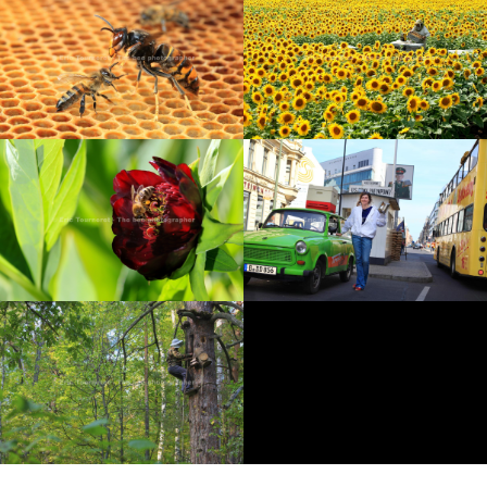
ARGENTINE : LES
APICULTEURS
SLOVÉNIE : AU PAYS DES
NAVIGATEURS
ABEILLES
LE TRAVAIL DES
FRELON ASIATIQUE
APICULTEURS
BERLIN : APICULTURE
DANS LA CAPITALE
ABEILLES ET FLEURS
VERTE