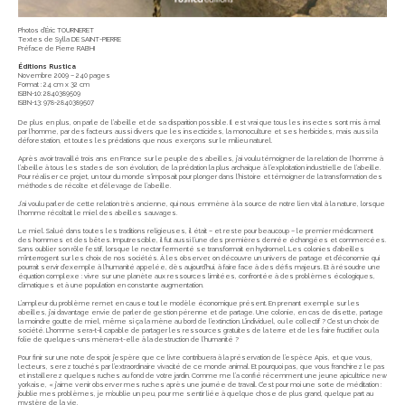
Photos d’Éric TOURNERET
Textes de Sylla DE SAINT-PIERRE
Préface de Pierre RABHI
Éditions Rustica
Novembre 2009 – 240 pages
Format : 24 cm x 32 cm
ISBN-10: 2840389509
ISBN-13: 978-2840389507
De plus en plus, on parle de l’abeille et de sa disparition possible. Il est vrai que tous les insectes sont mis à mal
par l’homme, par des facteurs aussi divers que les insecticides, la monoculture et ses herbicides, mais aussi la
déforestation, et toutes les prédations que nous exerçons sur le milieu naturel.
Après avoir travaillé trois ans en France sur le peuple des abeilles, j’ai voulu témoigner de la relation de l’homme à
l’abeille à tous les stades de son évolution, de la prédation la plus archaïque à l’exploitation industrielle de l’abeille.
Pour réaliser ce projet, un tour du monde s’imposait pour plonger dans l’histoire et témoigner de la transformation des
méthodes de récolte et d’élevage de l’abeille.
J’ai voulu parler de cette relation très ancienne, qui nous emmène à la source de notre lien vital à la nature, lorsque
l’homme récoltait le miel des abeilles sauvages.
Le miel. Salué dans toutes les traditions religieuses, il était – et reste pour beaucoup – le premier médicament
des hommes et des bêtes. Imputrescible, il fut aussi l’une des premières denrée échangées et commercées.
Sans oublier son rôle festif, lorsque le nectar fermenté se transformait en hydromel. Les colonies d’abeilles
m’interrogent sur les choix de nos sociétés. À les observer, on découvre un univers de partage et d’économie qui
pourrait servir d’exemple à l’humanité appelée, dès aujourd’hui, à faire face à des défis majeurs. Et à résoudre une
équation complexe : vivre sur une planète aux ressources limitées, confrontée à des problèmes écologiques,
climatiques et à une population en constante augmentation.
L’ampleur du problème remet en cause tout le modèle économique présent. En prenant exemple sur les
abeilles, j’ai davantage envie de parler de gestion pérenne et de partage. Une colonie, en cas de disette, partage
la moindre goutte de miel, même si ça la mène au bord de l’extinction. L’individuel, ou le collectif ? C’est un choix de
société. L’homme sera-t-il capable de partager les ressources gratuites de la terre et de les faire fructifier, ou la
folie de quelques-uns mènera-t-elle à la destruction de l’humanité ?
Pour finir sur une note d’espoir, j’espère que ce livre contribuera à la préservation de l’espèce Apis, et que vous,
lecteurs, serez touchés par l’extraordinaire vivacité de ce monde animal. Et pourquoi pas, que vous franchirez le pas
et installerez quelques ruches au fond de votre jardin. Comme me l’a confié récemment une jeune apicultrice new
yorkaise, « j’aime venir observer mes ruches après une journée de travail. C’est pour moi une sorte de méditation :
j’oublie mes problèmes, je m’oublie un peu, pour me sentir liée à quelque chose de plus grand, quelque part au
mystère de la vie.