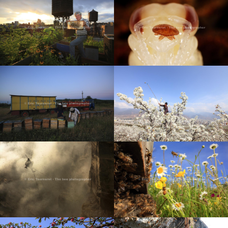
AMÉRIQUE CENTRALE :
POLLINISATION
L’ABEILLE SANS DARD
NEW YORK CITY : LE MIEL
DE LA GROSSE POMME
PRÉDATEURS
ROUMANIE : LE MIEL DE
CHINE : POLLINISATION À
BOHÈME
LA MAIN