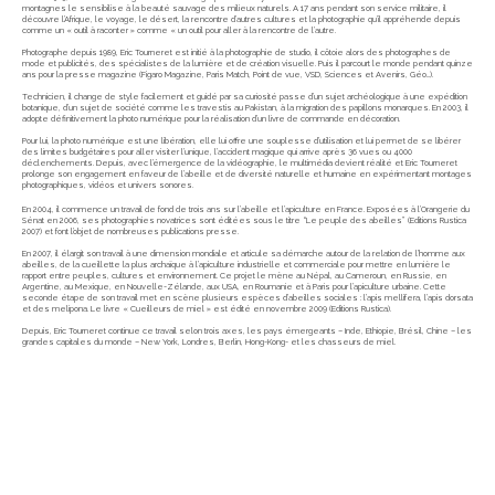
montagnes le sensibilise à la beauté sauvage des milieux naturels. A 17 ans pendant son service militaire, il
découvre l’Afrique, le voyage, le désert, la rencontre d’autres cultures et la photographie qu’il appréhende depuis
comme un « outil à raconter » comme « un outil pour aller à la rencontre de l’autre.
Photographe depuis 1989, Eric Tourneret est initié à la photographie de studio, il côtoie alors des photographes de
mode et publicités, des spécialistes de la lumière et de création visuelle. Puis il parcourt le monde pendant quinze
ans pour la presse magazine (Figaro Magazine, Paris Match, Point de vue, VSD, Sciences et Avenirs, Géo…).
Technicien, il change de style facilement et guidé par sa curiosité passe d’un sujet archéologique à une expédition
botanique, d’un sujet de société comme les travestis au Pakistan, à la migration des papillons monarques. En 2003, il
adopte définitivement la photo numérique pour la réalisation d’un livre de commande en décoration.
Pour lui, la photo numérique est une libération, elle lui offre une souplesse d’utilisation et lui permet de se libérer
des limites budgétaires pour aller visiter l’unique, l’accident magique qui arrive après 36 vues ou 4000
déclenchements. Depuis, avec l’émergence de la vidéographie, le multimédia devient réalité et Eric Tourneret
prolonge son engagement en faveur de l’abeille et de diversité naturelle et humaine en expérimentant montages
photographiques, vidéos et univers sonores.
En 2004, il commence un travail de fond de trois ans sur l’abeille et l’apiculture en France. Exposées à l’Orangerie du
Sénat en 2006, ses photographies novatrices sont éditées sous le titre “Le peuple des abeilles” (Editions Rustica
2007) et font l’objet de nombreuses publications presse.
En 2007, il élargit son travail à une dimension mondiale et articule sa démarche autour de la relation de l’homme aux
abeilles, de la cueillette la plus archaïque à l’apiculture industrielle et commerciale pour mettre en lumière le
rapport entre peuples, cultures et environnement. Ce projet le mène au Népal, au Cameroun, en Russie, en
Argentine, au Mexique, en Nouvelle-Zélande, aux USA, en Roumanie et à Paris pour l’apiculture urbaine. Cette
seconde étape de son travail met en scène plusieurs espèces d’abeilles sociales : l’apis mellifera, l’apis dorsata
et des melipona. Le livre « Cueilleurs de miel » est édité en novembre 2009 (Editions Rustica).
Depuis, Eric Tourneret continue ce travail selon trois axes, les pays émergeants – Inde, Ethiopie, Brésil, Chine – les
grandes capitales du monde – New York, Londres, Berlin, Hong-Kong- et les chasseurs de miel.