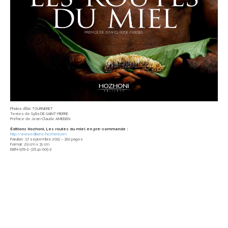
Photos d’Éric TOURNERET
Textes de Sylla DE SAINT-PIERRE
Préface de Jean-Claude AMEISEN
Éditions Hozhoni, Les routes du miel en pré-commande :
http://www.editions-hozhoni.com
Parution : 17 septembre 2015 – 350 pages
Format : 29 cm x 31 cm
ISBN-978-2-37241-005-2