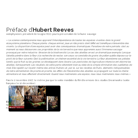
Préface d’
Hubert Reeves
astrophysicien, président de la Ligne R.O.C. pour la préservation de la faune sauvage
«
La science contemporaine nous apprend l’interdépendance de toutes les espèces vivantes dans le grand
écosystème planétaire. Chaque plante, chaque animal, joue un rôle précis dont l’effet est bénéfique à l’ensemble des
vivants. La disparition d’une espèce peut avoir des conséquences dramatiques. Paradoxe de notre période, c’est au
moment où nous découvrons ces propriétés de la vie terrestre que nous apprenons aussi l’immense saccage
provoqué par notre industrie : l’érosion de la biodiversité. Le cas des abeilles en est un dramatique exemple. Lorsque
l’abeille pénètre dans la fleur à la recherche de nectar, son corps se constelle de grains de pollen qu’elle dépose sur le
pistil de la fleur suivante. C’est la pollinisation, un chaînon essentiel de la vie terrestre. La fleur abandonne ses pétales
tandis que le fruit ou les graines se développent dans l’ovaire. Les pesticides de l’agriculture intensive ont décimé les
abeilles. Sérieusement. Les résultats de cette perte s’étendent bien au-delà de la simple diminution des cueillettes de
miel. Elle rejaillit sur l’avenir même des arbres fruitiers et, par là, sur les récoltes de fruits, éléments indispensables
de notre alimentation. De proche en proche, les effets de l’hécatombe des abeilles se propagent sur toute la chaîne
alimentaire et nous affectent directement. Quand nous malmenons une espèce, nous nous malmenons nous-mêmes
. »
Paru le 2 novembre 2007, le même jour que la sortie mondiale du film Beemovie des studios Dreamworks (sortie
française le 12 décembre).
Éditions Rustica
Novembre 2007 – 240 pages
Format : 24 cm x 32 cm