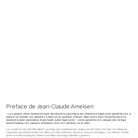
Préface de Jean-Claude Ameisen
«
Les photos d’Eric Tourneret nous dévoilent la splendeur de l’immense tapisserie qu’ont tissée, à
travers le monde, les abeilles à miel et les plantes à fleurs. Mais elles nous révèlent aussi la
bouleversante splendeur d’une toute autre tapisserie – celle qu’ont tissée, depuis des temps
immémoriaux, les cultures humaines avec les abeilles et le miel.
Les cueilleurs de miel Mbendjélé, au Congo, qui escaladent des acajous de 50 mètres de haut ; les Gbaya au
Cameroun, qui s’élancent dans les arbres revêtus d’armures d’écorces rousses et beiges ; les Adivasi, en Inde,
qui descendent au long des falaises au milieu d’un nuage d’abeilles géantes.