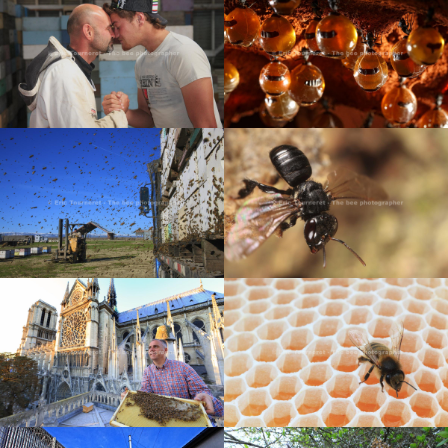
LES PRODUITS DE LA
RUCHE
LA REINE
NOUVELLE-ZÉLANDE : LE
AUSTRALIE : LE RÊVE DES
TRÉSOR DES MAORIS
FOURMIS À MIEL
MEXIQUE : ABEILLE SANS
ÉTATS-UNIS : LES
DARD ET COMMERCE
APICULTEURS MIGRANTS
ÉQUITABLE